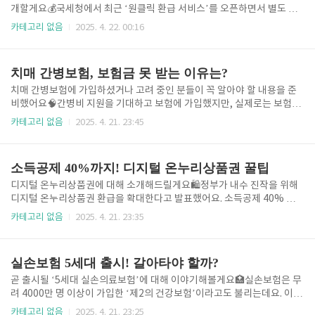
개할게요💰국세청에서 최근 ‘원클릭 환급 서비스’를 오픈하면서 별도 수
수료 없이, 클릭 한 번으로 과거 5년치 환급금을 되돌려 받을 수 있게 되었
카테고리 없음
2025. 4. 22. 00:16
어요! 간단하지만 모르면 놓치기 쉬운 꿀팁이니, 꼭 끝까지 읽어보세요. 1.
‘원클릭’ 종소세 환급, 뭐가 좋을까?모르는 사이 돌려받을 세금, 그냥 넘기
고 있진 않으세요?1-1) 연말정산 했는데도 환급이 된다고요?네, 맞습니
치매 간병보험, 보험금 못 받는 이유는?
다! 직장인이라도 생명보험료 누락, 이직 간 연말정산 누락 등으로 환급이
가능한 경우가 많아요.예를 들어, 월급 외 수입이 있거나, 중소기업 다니면
치매 간병보험에 가입하셨거나 고려 중인 분들이 꼭 알아야 할 내용을 준
서 연말정산이 불완전했던 경우도 해당됩니다!💡 꿀팁: 생명보험, 월세, 중
비했어요🧠간병비 지원을 기대하고 보험에 가입했지만, 실제로는 보험금
복공제 가능 항목 다시 체크해보세요.1-2) 배달·..
을 못 받는 사례가 늘고 있다는 사실, 알고 계셨나요? 오늘 포스팅에서는
카테고리 없음
2025. 4. 21. 23:45
왜 그런지, 그리고 어떻게 대비해야 하는지 알려드릴게요! 1. 치매 간병보
험, 제대로 알고 계세요?치매 진단만 받았다고 보험금이 나오는 건 아니에
요🙅1-1) 보험금 지급 기준, 이렇게 까다로워요간병보험은 단순 ‘치매 진
소득공제 40%까지! 디지털 온누리상품권 꿀팁
단’만으로 보상되지 않고, 일상생활 수행 능력 여부가 핵심 기준이에요.예
를 들어, 걷기·식사·목욕 등을 스스로 할 수 있으면 보험금 지급이 거절될
디지털 온누리상품권에 대해 소개해드릴게요🛍️정부가 내수 진작을 위해
수 있어요.💡 꿀팁: 보험 약관에서 ‘일상생활 수행 능력’ 기준을 꼭 확인하
디지털 온누리상품권 환급을 확대한다고 발표했어요. 소득공제 40% 혜택
세요!1-2) 치매 판정, 점수로도 결정된다?임상치매척도..
에, 카드 실적도 인정되니 짠테크족들에겐 정말 반가운 소식이죠! 1. 디지
카테고리 없음
2025. 4. 21. 23:35
털 온누리상품권이 뭐예요?요즘 뜨는 이 상품권, 어떻게 쓰는 걸까요?🤔1
-1) 지류형 vs 디지털형 비교지류형: 은행에서 현금으로만 구매 가능 (5%
할인), 오프라인 사용만 가능디지털형: 앱에서 카드나 계좌로 충전 가능, 1
실손보험 5세대 출시! 갈아타야 할까?
0% 할인에 온라인 사용 가능까지!디지털형은 최대 200만원까지 충전 가
능하고 자동충전 기능도 있어요.💡 꿀팁: 미사용 금액은 7일 이내에만 환
곧 출시될 ‘5세대 실손의료보험’에 대해 이야기해볼게요🏥실손보험은 무
불 가능하니, 충전 전에 잘 생각해보세요!1-2) 카드 실적 인정까지!보통 상
려 4000만 명 이상이 가입한 ‘제2의 건강보험’이라고도 불리는데요. 이번
품권은 카드 실적에서 제외되지만, 디지털 온누리상..
5세대 개편으로 보험료는 내려가고 보장은 일부 줄어드는 구조라, 과연 갈
카테고리 없음
2025. 4. 21. 23:25