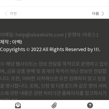
아타야 할지 고민되시는 분들 많으시죠? 1. 5세대 실손보험, 뭐가 달라졌
을까?이전 세대와 어떻게 달라졌는지 핵심만 콕 집어드릴게요!📌1) 보장
축소 vs 보험료 인하5세대는 경증 질병, 비중증 비급여 치료 보장은 줄이
이전
다음
고 대신 보험료는 낮췄어요. 예를 들어, 근골격계 비급여 항목이나 도수치
료 등은 아예 보험금 지급 대상에서 빠졌어요.반면 암이나 심장·뇌혈관 질
환 같은 중증 질환은 보장이 유지됩니다!💡 꿀팁: 건강할수록, 병원 잘 안
가는 사람일수록 유리할 수 있어요!2) 자기부담금 구..
이메일: help@abaeksite.com | 운영자 :아로스1
제작 : 아벡!
Copyrights © 2022 All Rights Reserved by !!!.
※ 해당 웹사이트는 정보 전달을 목적으로 운영하고 있으
며, 금융 상품 판매 및 중개의 목적이 아닌 정보만 전달합
니다. 또한, 어떠한 지적재산권 또한 침해하지 않고 있음
을 명시합니다. 조회, 신청 및 다운로드와 같은 편의 서비
스에 관한 내용은 관련 처리기관 홈페이지를 참고하시기
바랍니다.