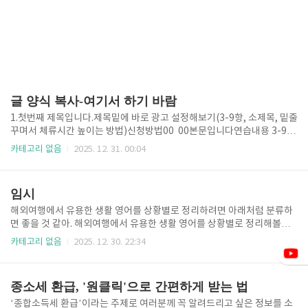
글 양식 복사-여기서 하기 바람
1.첫번째 제목입니다.제목밑에 바로 광고 설정해보기(3-9항, 소제목, 밑줄
꾸며서 체류시간 높이는 방법)신청방법00 00본문입니다연습내용 3-9항
소제목, 밑줄 꾸며서 체류시간 높이는 방법 2. 두번째 제목입니다. 3. 세번
카테고리 없음
2025. 12. 31. 00:04
재 제목입니다.3-1 세번째 제목의 소제목임본문입니다. 국민연금 수령액
계산하기👆️ 국민연금 설명자료👆️ 3-8강 블로그 전면광고 2번 송출을 위한
링크 방법링크방법 starblue20starblue20 님의 블로그 입니다.starblu
임시
e20.goodstation100.com 3-5강 클릭유도 시각적으로 더 뛰어나게2-
9강 카드, 은행 이름 표 제목기관 이름기관 이름기관 이름기관 이름기관
해외여행에서 유용한 생활 영어를 상황별로 정리하려면 아래처럼 분류하
이름기관 이름기관 이름기관 이름기관 이름 깜빡이 광고 코드(3-5강)신
면 좋을 것 같아. 해외여행에서 유용한 생활 영어를 상황별로 정리해볼게
청 안하면 못 ..
요! 각 상황에서 실제로 사용할 수 있는 표현들을 중심으로 정리했습니다.
카테고리 없음
2025. 12. 30. 22:34
종소세 환급, '원클릭'으로 간편하게 받는 법
‘종합소득세 환급’이라는 주제로 여러분께 꼭 알려드리고 싶은 정보를 소