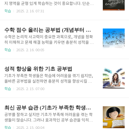
로 시간을 관리하는 법을 자세히 소개합니다.기출문제
지 영역을 균형 있게 학습하는 것이 중요합니다. 단순히
200% 활용법1. 기출문제 분석의 중요성수능은 매년
암기하는 것이 아니라 개념을 이해하고 문제 유형을 분
학습
2025. 2. 16. 07:31
출제 경향이 일정 부분 유지되는 시험입니다. 따라서 기
석하며 실전 연습을 병행해야 합니다. 또한, 시험에서
출문제를 분석하면 출제자의 의도를 파악하고, 문제 해
시간을 효율적으로 활용하는 전략도 필요합니다. 이 글
결 능력을 키우는 데 큰 도움이 됩니다. 단순히 문제를
에서는 중학생이 영어 시험에서 높은 성적을 받을 수 있
수학 점수 올리는 공부법 (개념부터 응용까지)
푸는 것이 아니라, 유형..
도록 효과적인 공부법을 단계별로 소개합니다.1. 영어
문법 완벽하게 마스터하기문법이 중요한 이유영어 시
수학은 논리적 사고력이 중요한 과목으로, 개념을 정확
험에서 문법은 독해와 서술형 문제 해결에도 큰 영향을
히 이해하고 문제 해결 능력을 키우면 충분히 성적을 올
미칩니다. 문법이 부족하면 문장을 정확히 해석하거나
릴 수 있습니다. 단순히 문제를 많이 푸는 것이 아니라,
학습
2025. 2. 16. 00:05
논리적인 글을 작성하는 데 어려움을 겪을 수 있습니다.
개념을 확실히 익힌 후 다양한 유형의 문제를 해결하면
따라서 문법 개념을 확실히 익히고, 문제를 풀어보며 실
서 실력을 쌓아야 합니다. 또한, 오답 분석과 반복 학습
전 적용 능력을 키우는 것이 필수적입니다.효율적인 문
을 통해 실수를 줄이고, 시험에서 시간을 효율적으로 활
성적 향상을 위한 기초 공부법
법 학습법기본 개념 철..
용하는 것이 중요합니다. 이 글에서는 중학생이 수학 성
적을 효과적으로 올릴 수 있는 구체적인 방법을 설명합
기초가 부족한 학생들은 학습에 어려움을 겪기 쉽지만,
니다.1. 개념부터 확실하게 이해하기개념 학습의 중요
올바른 공부법을 실천하면 충분히 성적을 향상시킬 수
성수학은 개념이 확실해야 응용 문제를 풀 수 있습니다.
있습니다. 특히, 2024년에는 보다 효율적인 학습법과
학습
2025. 2. 15. 07:00
단순히 공식을 암기하는 것이 아니라 개념이 어떻게 도
다양한 도구를 활용해 기초 실력을 다질 수 있는 방법이
출되는지 이해해야 합니다. 개념이 부족하면 조금만 변
많아졌습니다. 이번 글에서는 기초가 부족한 학생들이
형된 문제에도 어려움을 느끼게 됩니다.효과적인 개념
실천할 수 있는 체계적인 공부 습관과 효과적인 학습법
최신 공부 습관 (기초가 부족한 학생을 위한 팁)
학습 방법교과서 중심..
을 소개하겠습니다. 1. 기초 학습을 위한 효과적인 개념
정리법기초가 부족한 학생들은 문제를 많이 푸는 것보
공부를 잘하고 싶지만 기초가 부족해 어려움을 겪는 학
다 개념을 정확히 이해하는 것이 가장 중요합니다. 개념
생들이 많습니다. 그러나 효과적인 공부 습관을 익히면
을 확실히 이해하지 못한 상태에서 문제만 반복적으로
누구나 성적을 향상시킬 수 있습니다. 특히, 최신 연구
학습
2025. 2. 15. 00:04