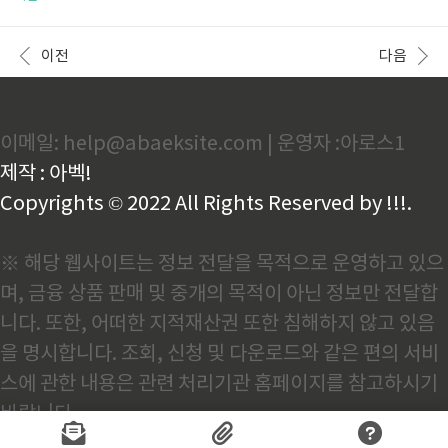
풀면, 새로운 유형의 문제에서 적용하기 어렵습니다.개
와 교육 전문가들의 조언을 바탕으로 하면 더욱 체계적
념을 효과적으로 정리하는 방법개념 노트 작성: 배운 내
인 학습이 가능합니다. 이번 글에서는 기초가 부족한 학
용을 자신의 언어로 다시 정리하면 이해도가 올라갑니
생들을 위한 효과적인 공부 습관과 학습법을 소개하겠
이전
다음
다. 단순히 필기하는 것..
습니다. 1. 기본 개념부터 확실히 잡는 학습법학습의 기
초가 부족하다면 개념을 정확히 이해하는 것이 가장 중
요합니다. 무작정 문제를 많이 푸는 것보다, 개념을 확
실히 이해하고 적용하는 연습이 필요합니다.먼저, 자신
이메일: help@abaeksite.com | 운영자 :아로스1
이 부족한 과목과 개념을 리스트업하는 것이 좋습니다.
예를 들어, 수학의 경우 '분수의 덧셈과 뺄셈', 국어의
제작 : 아벡!
경우 '문장 구조 이해', 영어의 경우 '기본 문법'처럼 구
체적으로 정리..
Copyrights © 2022 All Rights Reserved by !!!.
※ 해당 웹사이트는 정보 전달을 목적으로 운영하고 있으
며, 금융 상품 판매 및 중개의 목적이 아닌 정보만 전달합
니다. 또한, 어떠한 지적재산권 또한 침해하지 않고 있음
을 명시합니다. 조회, 신청 및 다운로드와 같은 편의 서비
스에 관한 내용은 관련 처리기관 홈페이지를 참고하시기
바랍니다.