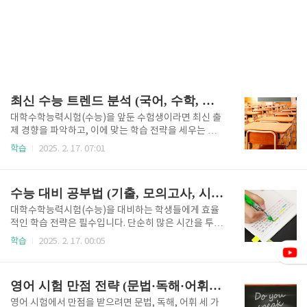
최신 수능 트렌드 분석 (국어, 수학, 영어 공략법)
대학수학능력시험(수능)을 앞둔 수험생이라면 최신 출
제 경향을 파악하고, 이에 맞는 학습 전략을 세우는 것
이 필수입니다. 최근 수능은 단순 암기보다는 이해력과
학습
2025. 2. 17. 07:01
문제 해결력을 요구하는 방식으로 변화하고 있으며, 특
히 국어, 수학, 영어 영역에서 난이도 조절과 출제 패턴
의 변화가 눈에 띕니다. 이에 따라 과목별 특징을 분석
수능 대비 공부법 (기출, 모의고사, 시간 관리)
하고, 효과적으로 대비하는 방법을 아는 것이 중요합니
다. 이번 글에서는 2024학년도 수능의 주요 트렌드를
대학수학능력시험(수능)을 대비하는 학생들에게 효율
분석하고, 과목별 학습 전략을 제시하여 최상의 성과를
적인 학습 전략은 필수입니다. 단순히 많은 시간을 투자
낼 수 있도록 도와드리겠습니다.국어: 독해력 강화 및
하는 것이 아니라, 기출문제 분석, 모의고사 활용, 체계
학습
2025. 2. 17. 00:05
논리적 사고력 요구1. 국어 영역의 최신 출제 경향국어
적인 시간 관리가 핵심입니다. 특히, 수능은 기출문제의
는 매년 수험생들이 난이도를 체감하는 과목 중 하나입
출제 경향을 반복적으로 반영하는 시험이므로, 이를 철
니다. 최근 몇 년간의 출제 경향을 보면 비문학 지문이
저히 분석하고 실전 감각을 익히는 것이 중요합니다. 이
영어 시험 만점 전략 (문법·독해·어휘 비법)
길어지고 정보량이 ..
번 글에서는 기출문제를 효과적으로 활용하는 방법, 모
의고사로 실전 대비하는 전략, 수능을 앞두고 효율적으
영어 시험에서 만점을 받으려면 문법, 독해, 어휘 세 가