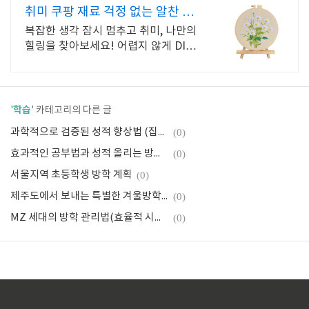
취미 쿠팡 재료 걱정 없는 알찬 세
트
복잡한 생각 잠시 멈추고 취미, 나만의
힐링을 찾아보세요! 어렵지 않게 DIY그
림 완성하며 성취감을 경험, 로켓배송
으로 바로 시작!
학습
'
' 카테고리의 다른 글
과학적으로 검증된 성적 향상법 (집중력, 반복 학습)
(0)
효과적인 공부법과 성적 올리는 방법 또는 비법(과목별 전략)
(0)
서울지역 초등학생 방학 계획
(0)
제주도에서 보내는 특별한 겨울방학(체험활동, 자연)
(0)
MZ 세대의 방학 관리법(효율적 시간 관리, 목표 달성)
(0)