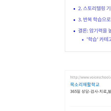
2. 스토리텔링 
3. 반복 학습으
결론: 암기력을 
'학습' 카테
http://www.voiceschool.
목소리재활학교
365일 상담-검사-치료