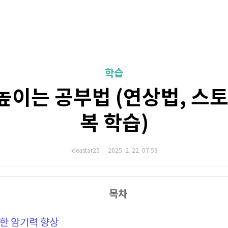
학습
높이는 공부법 (연상법, 스토
복 학습)
ideastar25
2025. 2. 22. 07:59
목차
용한 암기력 향상