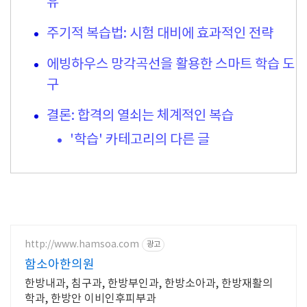
유
주기적 복습법: 시험 대비에 효과적인 전략
에빙하우스 망각곡선을 활용한 스마트 학습 도
구
결론: 합격의 열쇠는 체계적인 복습
'학습' 카테고리의 다른 글
http://www.hamsoa.com
광고
함소아한의원
한방내과, 침구과, 한방부인과, 한방소아과, 한방재활의
학과, 한방안 이비인후피부과